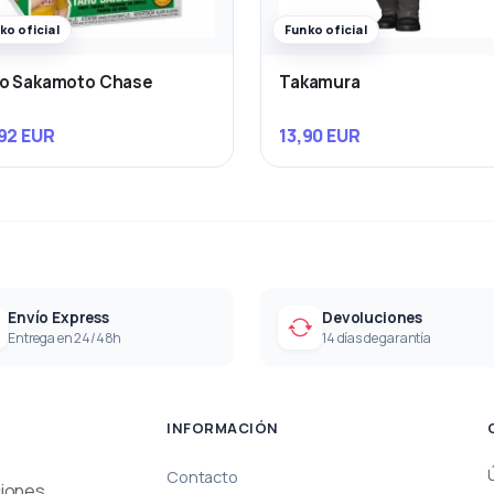
ko oficial
Funko oficial
ro Sakamoto Chase
Takamura
92 EUR
13,90 EUR
Envío Express
Devoluciones
Entrega en 24/48h
14 días de garantía
INFORMACIÓN
Contacto
ciones