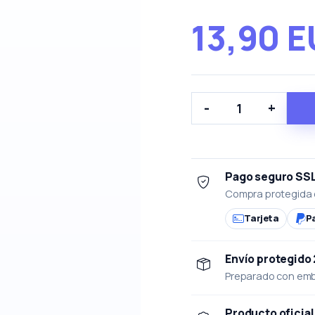
13,90 
-
+
Pago seguro SS
Compra protegida 
Tarjeta
P
Envío protegido
Preparado con emba
Producto oficial