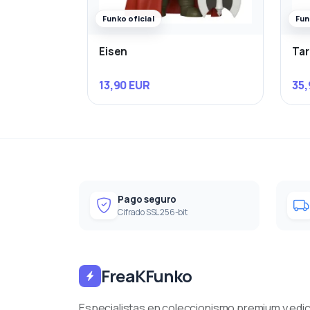
Funko oficial
Fun
Eisen
Ta
13,90 EUR
35,
Pago seguro
Cifrado SSL 256-bit
FreaKFunko
Especialistas en coleccionismo premium y edi