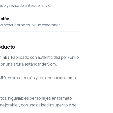
uevo y revisado antes del envío.
ución
 sencilla si no es lo que esperabas.
oducto
hinks
. Fabricado con autenticidad por Funko,
con una altura estándar de 9 cm.
569
en su colección y es reconocido como
stos inigualables personajes en formato
mejorable y con una calidad insuperable de