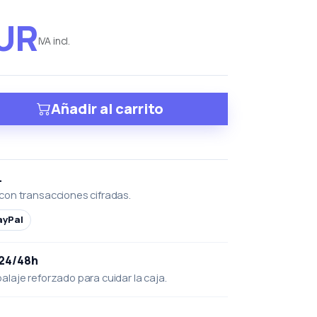
EUR
IVA incl.
Añadir al carrito
L
con transacciones cifradas.
ayPal
 24/48h
laje reforzado para cuidar la caja.