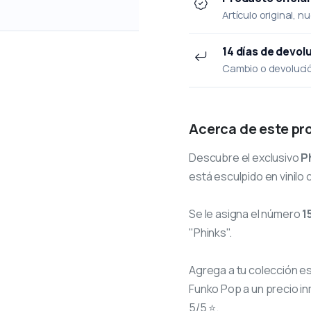
Artículo original, n
14 días de devol
Cambio o devolución
Acerca de este pr
Descubre el exclusivo
P
está esculpido en vinilo 
Se le asigna el número
1
"Phinks".
Agrega a tu colección e
Funko Pop a un precio in
5/5 ⭐.