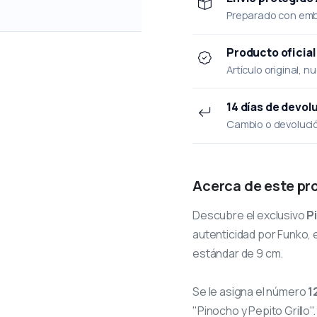
Preparado con emba
Producto oficial
Artículo original, n
14 días de devol
Cambio o devolución
Acerca de este pr
Descubre el exclusivo
P
autenticidad por Funko, e
estándar de 9 cm.
Se le asigna el número
1
"Pinocho y Pepito Grillo".