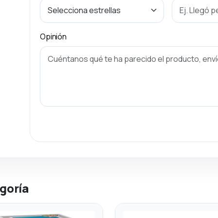
Opinión
goría