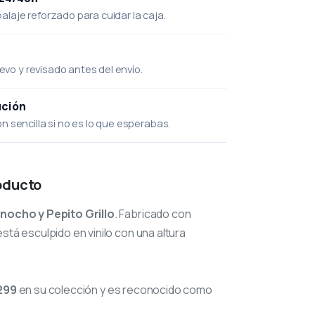
laje reforzado para cuidar la caja.
uevo y revisado antes del envío.
ución
 sencilla si no es lo que esperabas.
oducto
inocho y Pepito Grillo
. Fabricado con
stá esculpido en vinilo con una altura
299
en su colección y es reconocido como