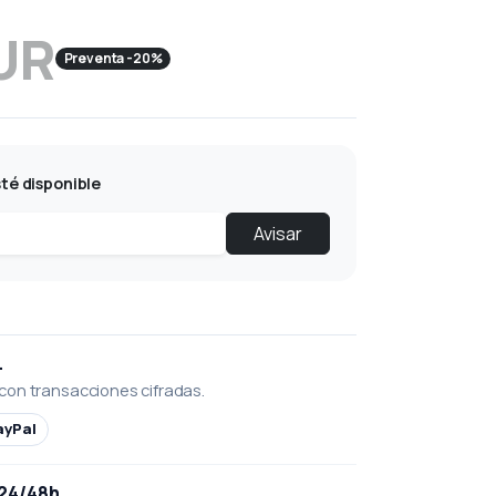
UR
Preventa -20%
té disponible
Avisar
L
con transacciones cifradas.
ayPal
 24/48h