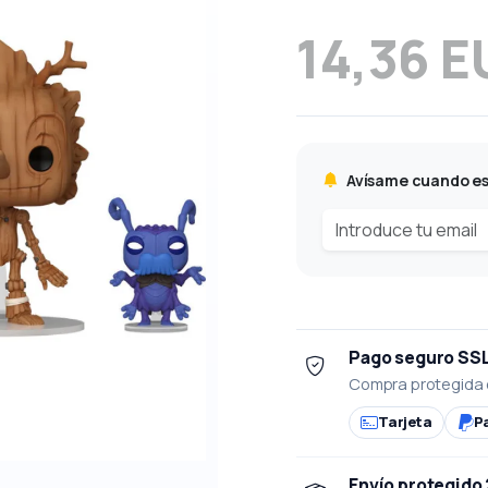
14,36 E
Avísame cuando es
Pago seguro SS
Compra protegida 
Tarjeta
P
Envío protegido