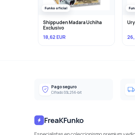
Funko oficial
Fun
Shippuden Madara Uchiha
Ury
Exclusivo
18,62 EUR
26,
Pago seguro
Cifrado SSL 256-bit
FreaKFunko
Especialistas en coleccionismo premium y edi