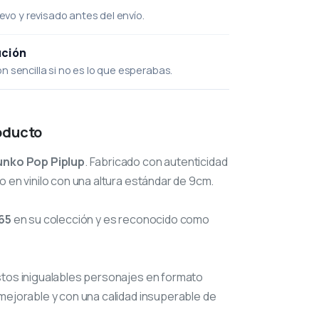
uevo y revisado antes del envío.
ución
 sencilla si no es lo que esperabas.
oducto
unko Pop Piplup
. Fabricado con autenticidad
o en vinilo con una altura estándar de 9cm.
65
en su colección y es reconocido como
stos inigualables personajes en formato
mejorable y con una calidad insuperable de