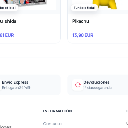
ko oficial
Funko oficial
u Ishida
Pikachu
61 EUR
13,90 EUR
Envío Express
Devoluciones
Entrega en 24/48h
14 días de garantía
INFORMACIÓN
Contacto
ciones