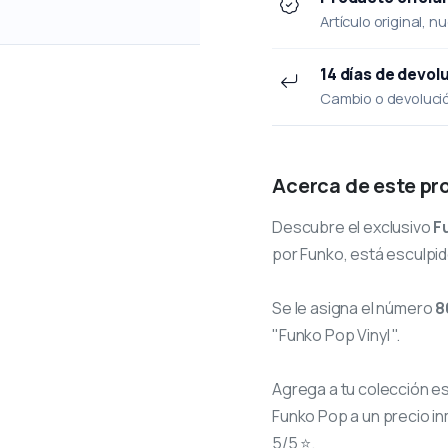
Artículo original, n
14 días de devol
Cambio o devolución
Acerca de este pr
Descubre el exclusivo
F
por Funko, está esculpid
Se le asigna el número
8
"Funko Pop Vinyl ".
Agrega a tu colección e
Funko Pop a un precio in
5/5 ⭐.