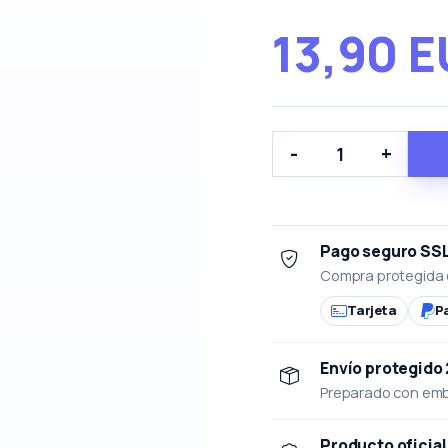
13,90 
-
+
Pago seguro SS
Compra protegida 
Tarjeta
P
Envío protegido
Preparado con emba
Producto oficial