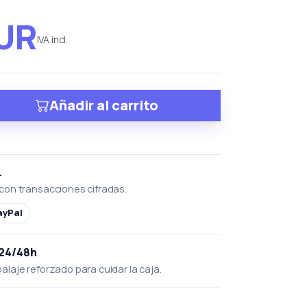
EUR
IVA incl.
Añadir al carrito
L
con transacciones cifradas.
ayPal
 24/48h
laje reforzado para cuidar la caja.