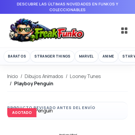
DESCUBRE LAS ÚLTIMAS NOVEDADES EN FUNKOS Y
COLECCIONABLES
BARATOS
STRANGER THINGS
MARVEL
ANIME
STAR 
Inicio
Dibujos Animados
Looney Tunes
Playboy Penguin
AGOTADO