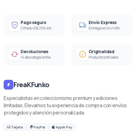
Pago seguro
Envío Express
Cifrado SSL 256-bit
Entrega en 24/48h
Devoluciones
Originalidad
14 días de garantía
Productos oficiales
FreaKFunko
Especialistas en coleccionismo premium y ediciones
limitadas. Elevamos tu experiencia de compra con envíos
protegidos y atención personalizada.
Tarjeta
PayPal
Apple Pay