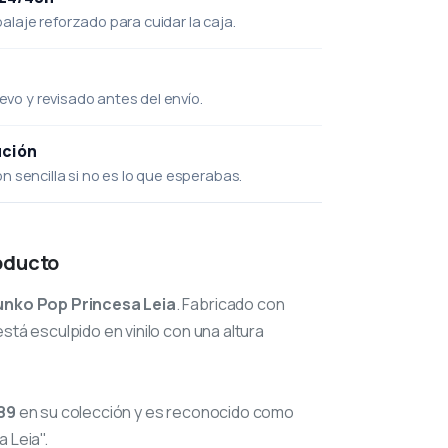
laje reforzado para cuidar la caja.
uevo y revisado antes del envío.
ución
 sencilla si no es lo que esperabas.
oducto
unko Pop Princesa Leia
. Fabricado con
stá esculpido en vinilo con una altura
89
en su colección y es reconocido como
 Leia".