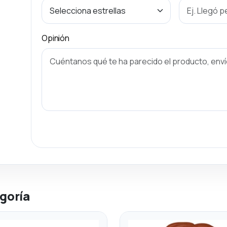
Opinión
goría