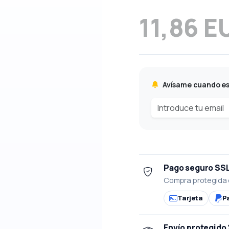
11,86 E
Avísame cuando es
Pago seguro SS
Compra protegida 
Tarjeta
P
Envío protegido