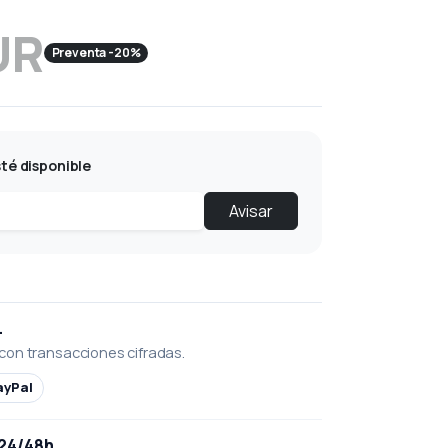
UR
Preventa -20%
té disponible
Avisar
L
con transacciones cifradas.
ayPal
 24/48h