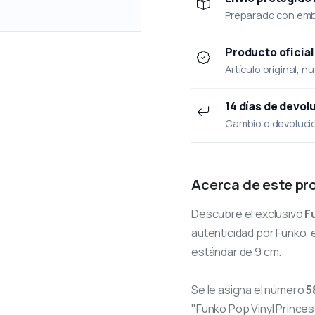
Preparado con emba
Producto oficial
Artículo original, n
14 días de devol
Cambio o devolución
Acerca de este pr
Descubre el exclusivo
F
autenticidad por Funko, e
estándar de 9 cm.
Se le asigna el número
5
"Funko Pop Vinyl Princesa