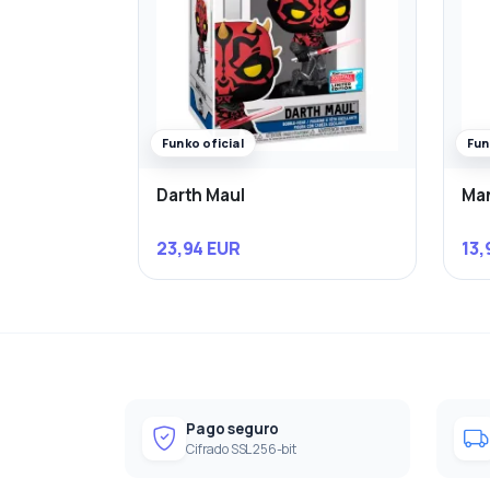
Funko oficial
Fun
Darth Maul
Man
23,94 EUR
13,
Pago seguro
Cifrado SSL 256-bit