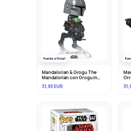
Funko oficial
Fun
Mandalorian & Grogu The
Man
Mandalorian con Grogu in
Orr
Imperial Remnant AT-RT
31,93 EUR
31,