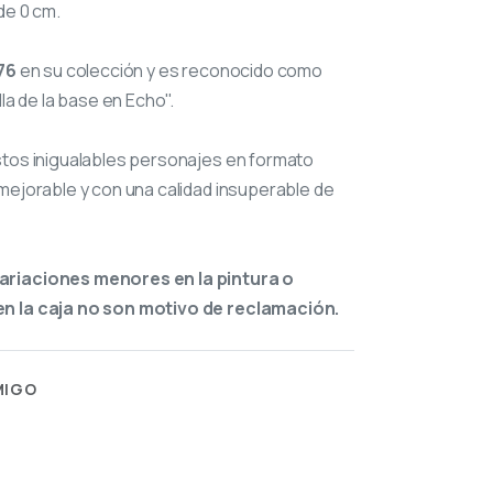
de 0 cm.
76
en su colección y es reconocido como
lla de la base en Echo".
stos inigualables personajes en formato
mejorable y con una calidad insuperable de
ariaciones menores en la pintura o
n la caja no son motivo de reclamación.
MIGO