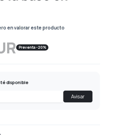
ero en valorar este producto
EUR
Preventa -20%
té disponible
Avisar
L