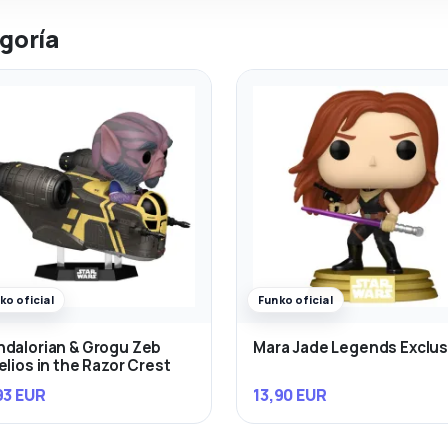
goría
ko oficial
Funko oficial
dalorian & Grogu Zeb
Mara Jade Legends Exclus
elios in the Razor Crest
93 EUR
13,90 EUR