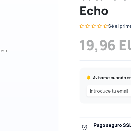
Echo
Sé el prim
19,96 
Avísame cuando es
Pago seguro SS