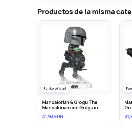
Productos de la misma cate
Funko oficial
Fun
Mandalorian & Grogu The
Man
Mandalorian con Grogu in
Orr
Imperial Remnant AT-RT
31,93 EUR
31,