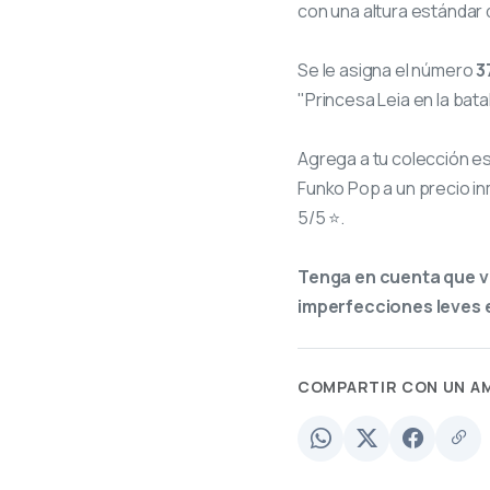
con una altura estándar 
Se le asigna el número
3
"Princesa Leia en la bata
Agrega a tu colección e
Funko Pop a un precio in
5/5 ⭐.
Tenga en cuenta que v
imperfecciones leves e
COMPARTIR CON UN A