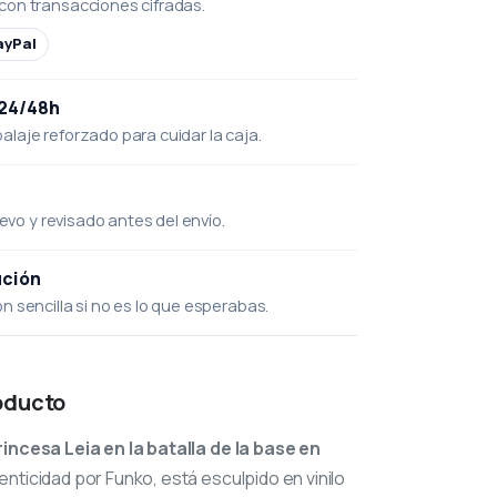
con transacciones cifradas.
ayPal
 24/48h
laje reforzado para cuidar la caja.
uevo y revisado antes del envío.
ución
 sencilla si no es lo que esperabas.
oducto
rincesa Leia en la batalla de la base en
enticidad por Funko, está esculpido en vinilo