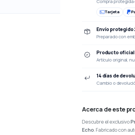
Compra protegida 
Tarjeta
P
Envío protegido
Preparado con emba
Producto oficial
Artículo original, n
14 días de devol
Cambio o devolución
Acerca de este pr
Descubre el exclusivo
P
Echo
. Fabricado con aut