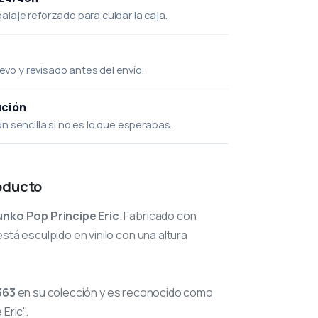
laje reforzado para cuidar la caja.
uevo y revisado antes del envío.
ución
 sencilla si no es lo que esperabas.
oducto
unko Pop Principe Eric
. Fabricado con
stá esculpido en vinilo con una altura
363
en su colección y es reconocido como
Eric".