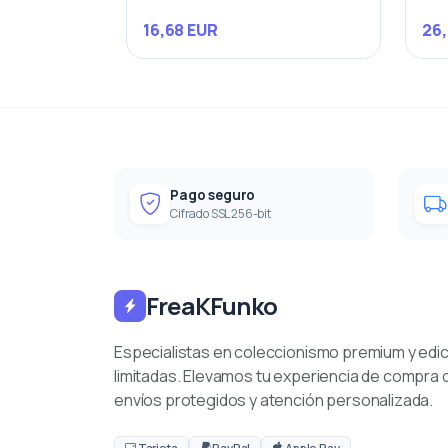
16,68 EUR
26,
Pago seguro
Cifrado SSL 256-bit
FreaKFunko
Especialistas en coleccionismo premium y edi
limitadas. Elevamos tu experiencia de compra 
envíos protegidos y atención personalizada.
Tarjeta
PayPal
Apple Pay