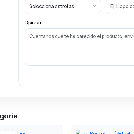
Opinión
goría