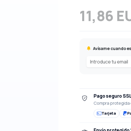
11,86 E
Avísame cuando es
Pago seguro SS
Compra protegida 
Tarjeta
P
Envío protegido