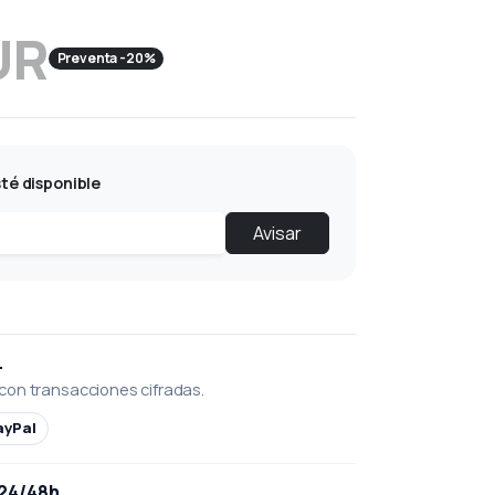
UR
Preventa -20%
té disponible
Avisar
L
con transacciones cifradas.
ayPal
 24/48h