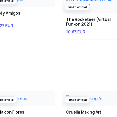
ko oficial
Funko oficial
el y Amigos
The Rocketeer (Virtual
Funkon 2021)
27 EUR
10,63 EUR
ko oficial
Funko oficial
cia con Flores
Cruella Making Art