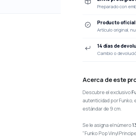
Preparado con emba
Producto oficial
Artículo original, n
14 días de devol
Cambio o devolución
Acerca de este pr
Descubre el exclusivo
F
autenticidad por Funko, e
estándar de 9 cm.
Se le asigna el número
1
"Funko Pop Vinyl Principe 