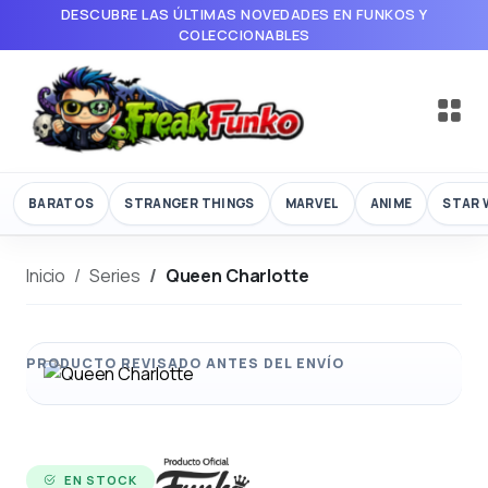
DESCUBRE LAS ÚLTIMAS NOVEDADES EN FUNKOS Y
COLECCIONABLES
BARATOS
STRANGER THINGS
MARVEL
ANIME
STAR 
Inicio
Series
Queen Charlotte
EN STOCK