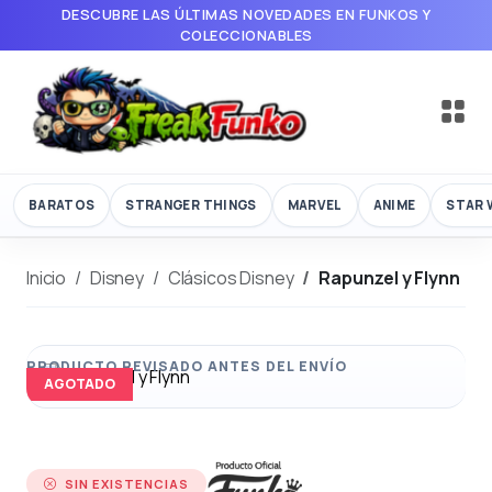
DESCUBRE LAS ÚLTIMAS NOVEDADES EN FUNKOS Y
COLECCIONABLES
BARATOS
STRANGER THINGS
MARVEL
ANIME
STAR 
Inicio
Disney
Clásicos Disney
Rapunzel y Flynn
AGOTADO
SIN EXISTENCIAS