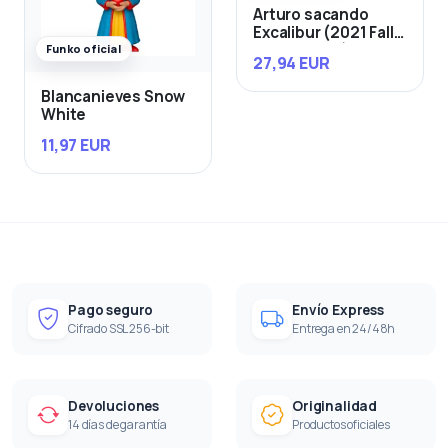
Arturo sacando
Excalibur (2021 Fall
Convention)
Funko oficial
27,94 EUR
Blancanieves Snow
White
11,97 EUR
Pago seguro
Envío Express
Cifrado SSL 256-bit
Entrega en 24/48h
Devoluciones
Originalidad
14 días de garantía
Productos oficiales