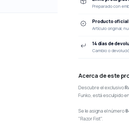
Preparado con emba
Producto oficial
Artículo original, n
14 días de devol
Cambio o devolución
Acerca de este pr
Descubre el exclusivo
R
Funko, está esculpido en 
Se le asigna el número
8
"Razor Fist".