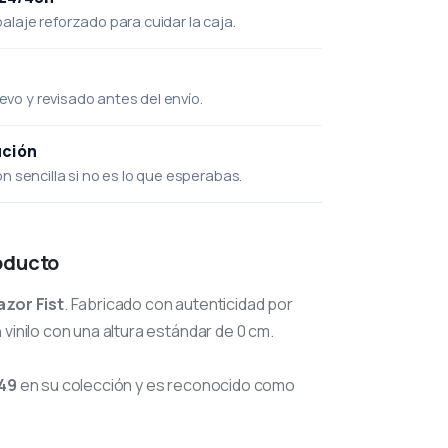
laje reforzado para cuidar la caja.
uevo y revisado antes del envío.
ución
 sencilla si no es lo que esperabas.
oducto
azor Fist
. Fabricado con autenticidad por
vinilo con una altura estándar de 0 cm.
49
en su colección y es reconocido como