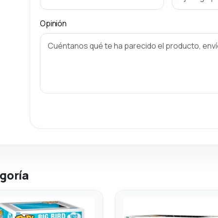
Opinión
goría