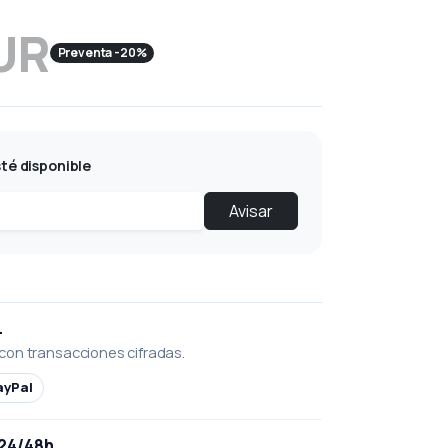
UR
Preventa -20%
té disponible
Avisar
L
con transacciones cifradas.
ayPal
 24/48h