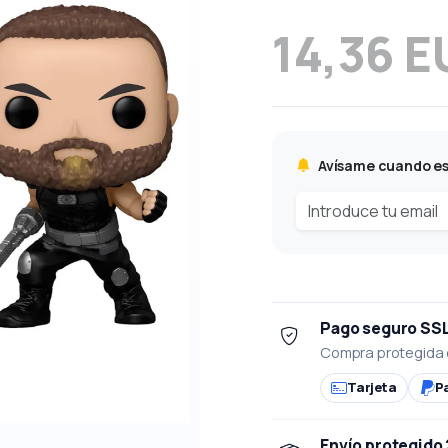
14,36 E
Avísame cuando es
Pago seguro SS
Compra protegida 
Tarjeta
P
Envío protegido