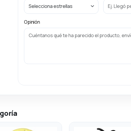
Opinión
goría