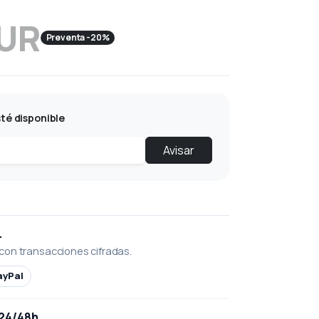
EUR
Preventa -20%
té disponible
Avisar
L
con transacciones cifradas.
ayPal
 24/48h