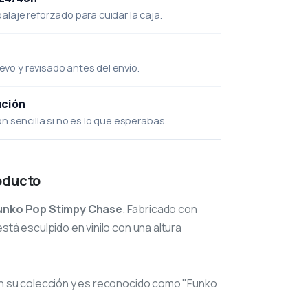
laje reforzado para cuidar la caja.
uevo y revisado antes del envío.
ución
 sencilla si no es lo que esperabas.
oducto
unko Pop Stimpy Chase
. Fabricado con
stá esculpido en vinilo con una altura
n su colección y es reconocido como "Funko