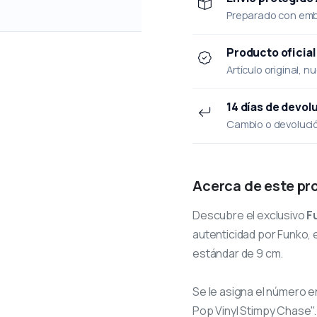
Preparado con emba
Producto oficial
Artículo original, n
14 días de devol
Cambio o devolución
Acerca de este pr
Descubre el exclusivo
F
autenticidad por Funko, e
estándar de 9 cm.
Se le asigna el número
e
Pop Vinyl Stimpy Chase".