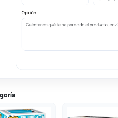
Opinión
goría