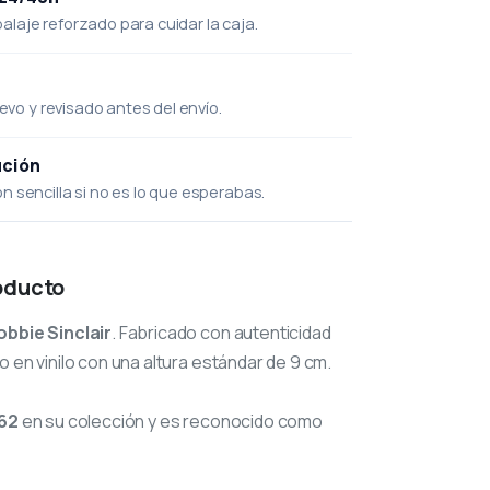
laje reforzado para cuidar la caja.
uevo y revisado antes del envío.
ución
 sencilla si no es lo que esperabas.
oducto
obbie Sinclair
. Fabricado con autenticidad
o en vinilo con una altura estándar de 9 cm.
62
en su colección y es reconocido como