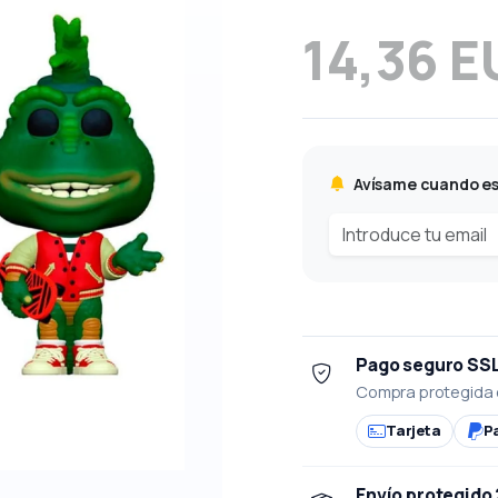
14,36 E
Avísame cuando es
Pago seguro SS
Compra protegida 
Tarjeta
P
Envío protegido