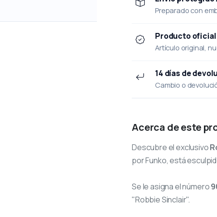
Preparado con emba
Producto oficial
Artículo original, n
14 días de devol
Cambio o devolución
Acerca de este pr
Descubre el exclusivo
R
por Funko, está esculpid
Se le asigna el número
9
"Robbie Sinclair".