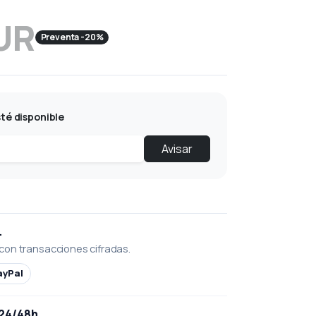
UR
Preventa -20%
té disponible
Avisar
L
con transacciones cifradas.
ayPal
 24/48h