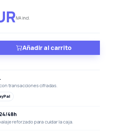
EUR
IVA incl.
Añadir al carrito
L
con transacciones cifradas.
ayPal
 24/48h
laje reforzado para cuidar la caja.