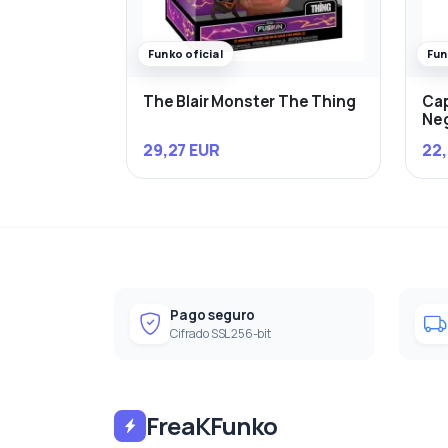
Funko oficial
Fun
The Blair Monster The Thing
Cap
Ne
29,27 EUR
22,
Pago seguro
Cifrado SSL 256-bit
FreaKFunko