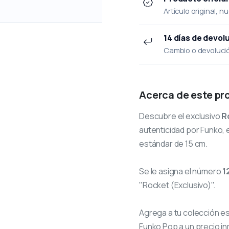
Artículo original, n
14 días de devol
Cambio o devolución
Acerca de este pr
Descubre el exclusivo
R
autenticidad por Funko, e
estándar de 15 cm.
Se le asigna el número
1
"Rocket (Exclusivo)".
Agrega a tu colección e
Funko Pop a un precio in