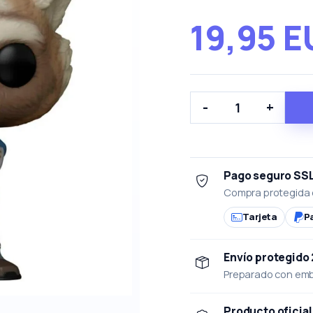
19,95 
-
+
Pago seguro SS
Compra protegida 
Tarjeta
P
Envío protegido
Preparado con emba
Producto oficial