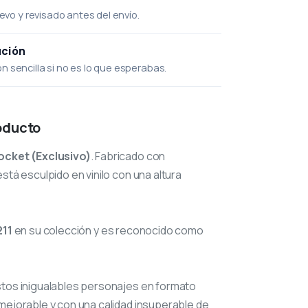
uevo y revisado antes del envío.
ución
 sencilla si no es lo que esperabas.
oducto
ocket (Exclusivo)
. Fabricado con
stá esculpido en vinilo con una altura
211
en su colección y es reconocido como
stos inigualables personajes en formato
mejorable y con una calidad insuperable de