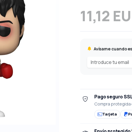
11,12 E
Avísame cuando es
Pago seguro SS
Compra protegida 
Tarjeta
P
Envío protegido