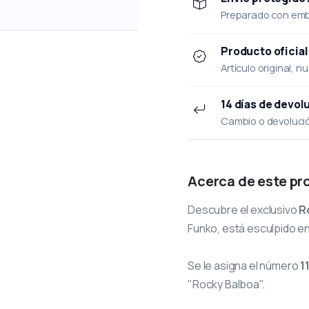
Preparado con emba
Producto oficial
Artículo original, n
14 días de devol
Cambio o devolución
Acerca de este pr
Descubre el exclusivo
R
Funko, está esculpido en 
Se le asigna el número
1
"Rocky Balboa".