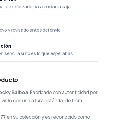
laje reforzado para cuidar la caja.
uevo y revisado antes del envío.
ución
 sencilla si no es lo que esperabas.
oducto
ocky Balboa
. Fabricado con autenticidad por
vinilo con una altura estándar de 0 cm.
177
en su colección y es reconocido como