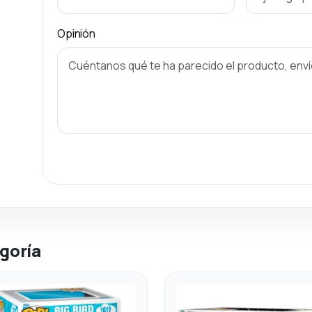
Opinión
goría