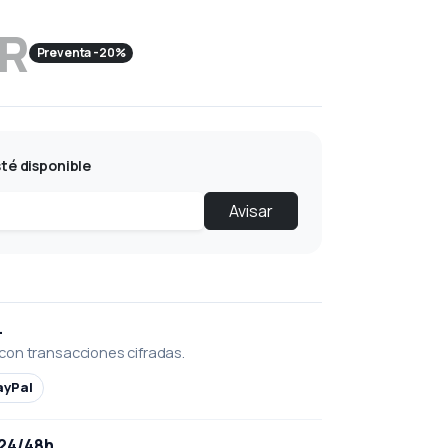
UR
Preventa -20%
té disponible
Avisar
L
con transacciones cifradas.
ayPal
 24/48h