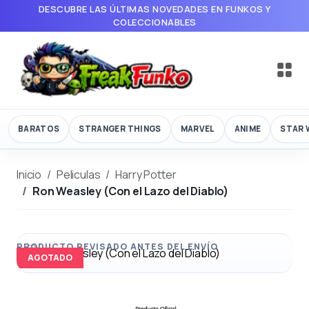
DESCUBRE LAS ÚLTIMAS NOVEDADES EN FUNKOS Y
COLECCIONABLES
BARATOS
STRANGER THINGS
MARVEL
ANIME
STAR 
Inicio
Peliculas
Harry Potter
Ron Weasley (Con el Lazo del Diablo)
AGOTADO