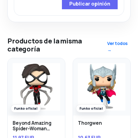
Publicar opinión
Productos de la misma
Ver todos
categoría
→
Funko oficial
Funko oficial
Beyond Amazing
Thorgwen
Spider-Woman
Mattie Franklin
11,97 EUR
10,63 EUR