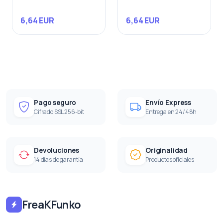
6,64 EUR
6,64 EUR
Pago seguro
Envío Express
Cifrado SSL 256-bit
Entrega en 24/48h
Devoluciones
Originalidad
14 días de garantía
Productos oficiales
FreaKFunko