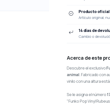
Producto oficial
Artículo original, n
14 días de devol
Cambio o devolución
Acerca de este pr
Descubre el exclusivo
F
animal
. Fabricado con a
vinilo con una altura est
Se le asigna el número
1
"Funko Pop Vinyl Rubeus 