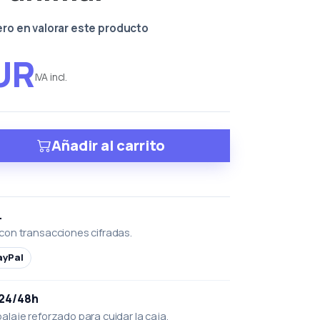
ero en valorar este producto
UR
IVA incl.
Añadir al carrito
L
con transacciones cifradas.
ayPal
 24/48h
laje reforzado para cuidar la caja.