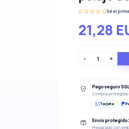
Sé el prim
21,28 E
-
+
Pago seguro SS
Compra protegida 
Tarjeta
P
Envío protegido
Preparado con emba