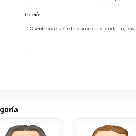
Opinión
goría