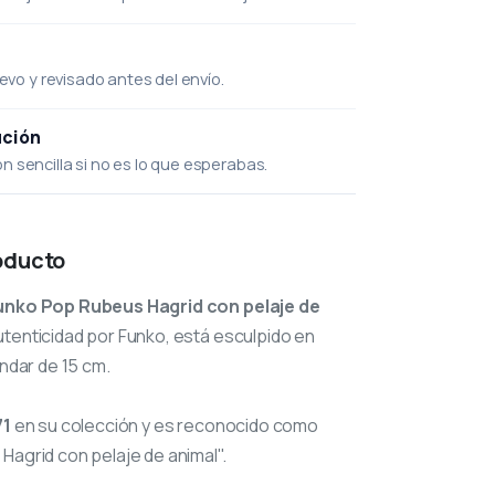
uevo y revisado antes del envío.
ución
 sencilla si no es lo que esperabas.
oducto
unko Pop Rubeus Hagrid con pelaje de
utenticidad por Funko, está esculpido en
ándar de 15 cm.
71
en su colección y es reconocido como
Hagrid con pelaje de animal".