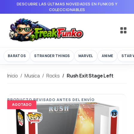
DESCUBRE LAS ÚLTIMAS NOVEDADES EN FUNKOS Y
COLECCIONABLES
BARATOS
STRANGER THINGS
MARVEL
ANIME
STAR 
Inicio
Musica
Rocks
Rush Exit Stage Left
AGOTADO