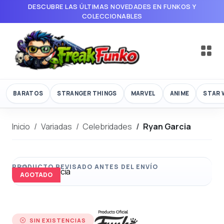
DESCUBRE LAS ÚLTIMAS NOVEDADES EN FUNKOS Y
COLECCIONABLES
BARATOS
STRANGER THINGS
MARVEL
ANIME
STAR 
Inicio
Variadas
Celebridades
Ryan Garcia
AGOTADO
SIN EXISTENCIAS