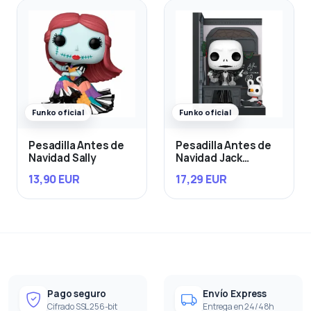
Funko oficial
Funko oficial
Pesadilla Antes de
Pesadilla Antes de
Navidad Sally
Navidad Jack
Skellington in Jack's
13,90 EUR
17,29 EUR
Room
Pago seguro
Envío Express
Cifrado SSL 256-bit
Entrega en 24/48h