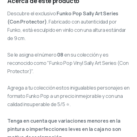
Acerca de este producto
Descubre el exclusivo
Funko Pop Sally Art Series
(Con Protector)
. Fabricado con autenticidad por
Funko, está esculpido en vinilo con una altura estándar
de 9 cm.
Se le asigna el número
08
en su colección y es
reconocido como "Funko Pop Vinyl Sally Art Series (Con
Protector)".
Agrega a tu colección estos inigualables personajes en
formato Funko Pop a un precio inmejorable y con una
calidad insuperable de 5/5 ⭐.
Tenga en cuenta que variaciones menores en la
pintura o imperfecciones leves en la caja no son