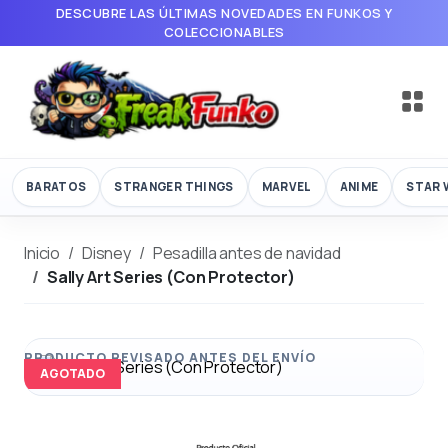
DESCUBRE LAS ÚLTIMAS NOVEDADES EN FUNKOS Y
COLECCIONABLES
BARATOS
STRANGER THINGS
MARVEL
ANIME
STAR 
Inicio
Disney
Pesadilla antes de navidad
Sally Art Series (Con Protector)
AGOTADO