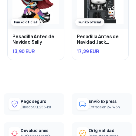
Funko oficial
Funko oficial
Pesadilla Antes de
Pesadilla Antes de
Navidad Sally
Navidad Jack
Skellington in Jack's
13,90 EUR
17,29 EUR
Room
Pago seguro
Envío Express
Cifrado SSL 256-bit
Entrega en 24/48h
Devoluciones
Originalidad