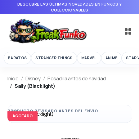
DESCUBRE LAS ÚLTIMAS NOVEDADES EN FUNKOS Y
COLECCIONABLES
BARATOS
STRANGER THINGS
MARVEL
ANIME
STAR 
Inicio
Disney
Pesadilla antes de navidad
Sally (Blacklight)
AGOTADO