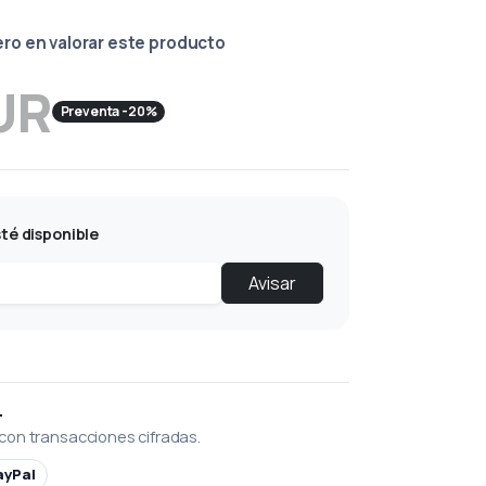
ero en valorar este producto
UR
Preventa -20%
té disponible
Avisar
L
con transacciones cifradas.
ayPal