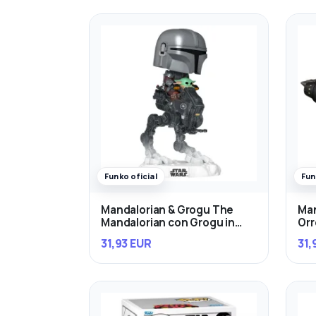
Funko oficial
Fun
Mandalorian & Grogu The
Man
Mandalorian con Grogu in
Orr
Imperial Remnant AT-RT
31,93 EUR
31,