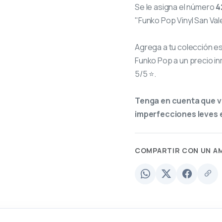
Se le asigna el número
4
"Funko Pop Vinyl San Val
Agrega a tu colección e
Funko Pop a un precio in
5/5 ⭐.
Tenga en cuenta que v
imperfecciones leves e
COMPARTIR CON UN A