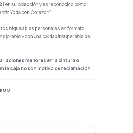
21
en su colección y es reconocido como
entin Yoda con Corazon".
stos inigualables personajes en formato
mejorable y con una calidad insuperable de
ariaciones menores en la pintura o
n la caja no son motivo de reclamación.
MIGO