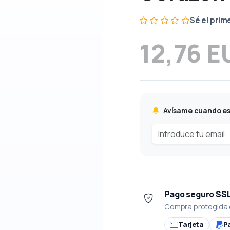
Sé el prim
12,76 E
Avísame cuando es
Pago seguro SS
Compra protegida 
Tarjeta
P