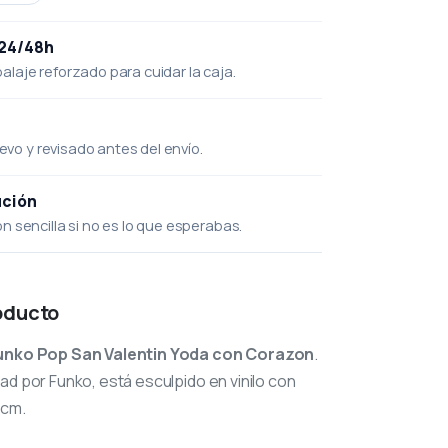
 24/48h
laje reforzado para cuidar la caja.
uevo y revisado antes del envío.
ución
 sencilla si no es lo que esperabas.
oducto
unko Pop San Valentin Yoda con Corazon
.
ad por Funko, está esculpido en vinilo con
 cm.