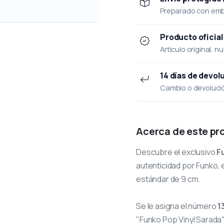
Preparado con emba
Producto oficial
Artículo original, n
14 días de devol
Cambio o devolución
Acerca de este pr
Descubre el exclusivo
F
autenticidad por Funko, e
estándar de 9 cm.
Se le asigna el número
1
"Funko Pop Vinyl Sarada"