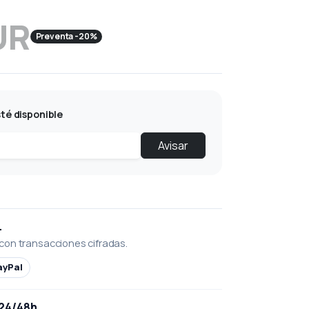
UR
Preventa -20%
té disponible
Avisar
L
con transacciones cifradas.
ayPal
 24/48h