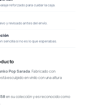
laje reforzado para cuidar la caja.
uevo y revisado antes del envío.
ución
 sencilla si no es lo que esperabas.
oducto
unko Pop Sarada
. Fabricado con
stá esculpido en vinilo con una altura
358
en su colección y es reconocido como
.