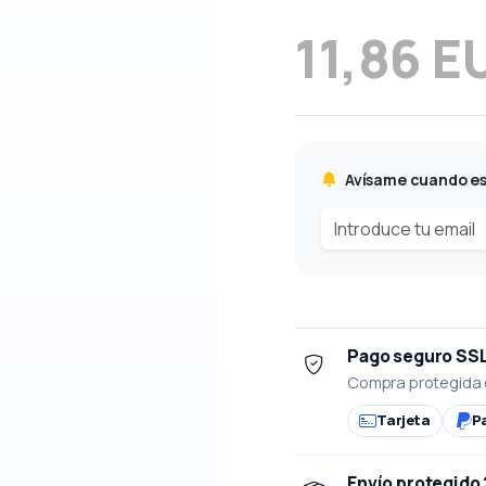
11,86 E
Avísame cuando es
Pago seguro SS
Compra protegida 
Tarjeta
P
Envío protegido