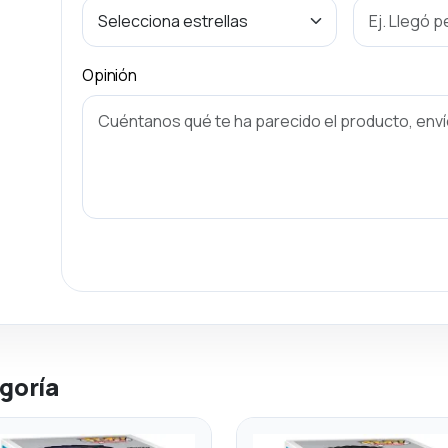
Opinión
goría