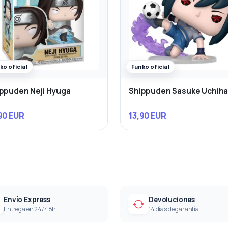
ko oficial
Funko oficial
ppuden Neji Hyuga
Shippuden Sasuke Uchih
90 EUR
13,90 EUR
Envío Express
Devoluciones
Entrega en 24/48h
14 días de garantía