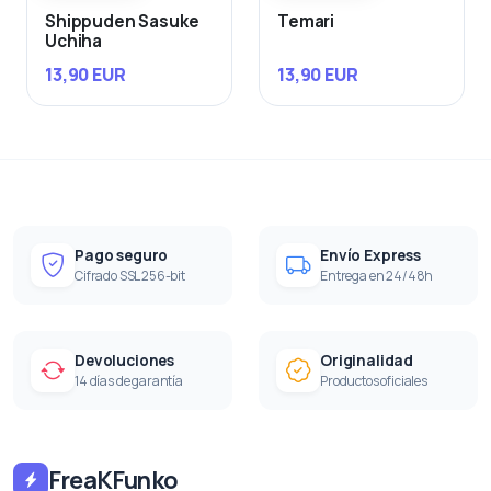
Shippuden Sasuke
Temari
Uchiha
13,90 EUR
13,90 EUR
Pago seguro
Envío Express
Cifrado SSL 256-bit
Entrega en 24/48h
Devoluciones
Originalidad
14 días de garantía
Productos oficiales
FreaKFunko