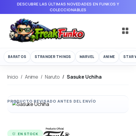
DESCUBRE LAS ÚLTIMAS NOVEDADES EN FUNKOS Y
COLECCIONABLES
BARATOS
STRANGER THINGS
MARVEL
ANIME
STAR 
Inicio
Anime
Naruto
Sasuke Uchiha
EN STOCK