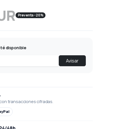
EUR
Preventa -20%
té disponible
Avisar
L
con transacciones cifradas.
ayPal
 24/48h