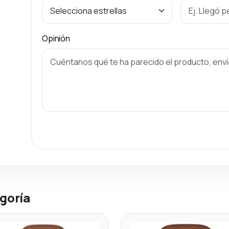
Opinión
goría