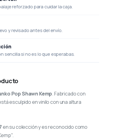
laje reforzado para cuidar la caja.
uevo y revisado antes del envío.
ución
 sencilla si no es lo que esperabas.
oducto
unko Pop Shawn Kemp
. Fabricado con
stá esculpido en vinilo con una altura
7
en su colección y es reconocido como
Kemp".