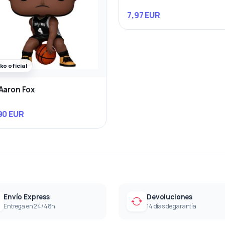
7,97 EUR
ko oficial
Aaron Fox
90 EUR
Envío Express
Devoluciones
Entrega en 24/48h
14 días de garantía