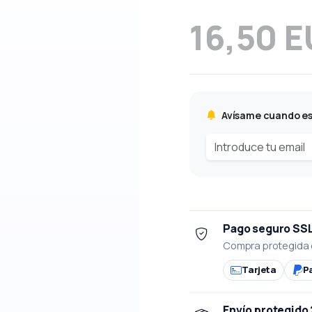
16,50 
Avísame cuando es
Pago seguro SS
Compra protegida 
Tarjeta
P
Envío protegido