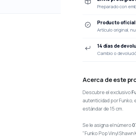
Preparado con emba
Producto oficial
Artículo original, n
14 días de devol
Cambio o devolución
Acerca de este pr
Descubre el exclusivo
F
autenticidad por Funko, e
estándar de 15 cm.
Se le asigna el número
0
"Funko Pop Vinyl Shawn 