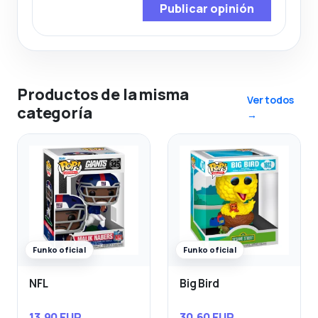
Publicar opinión
Productos de la misma
Ver todos
categoría
→
Funko oficial
Funko oficial
NFL
Big Bird
13,90 EUR
30,60 EUR