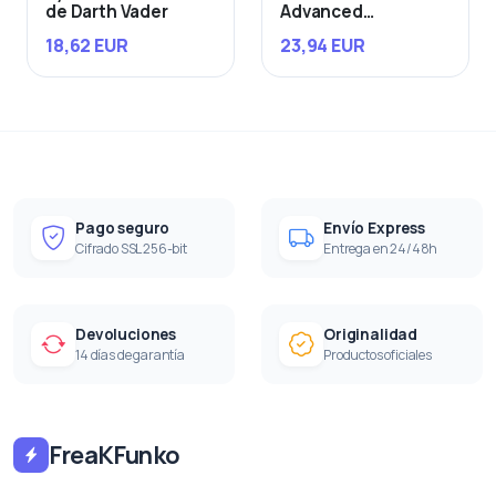
de Darth Vader
Advanced
Starfighter
18,62 EUR
23,94 EUR
Pago seguro
Envío Express
Cifrado SSL 256-bit
Entrega en 24/48h
Devoluciones
Originalidad
14 días de garantía
Productos oficiales
FreaKFunko