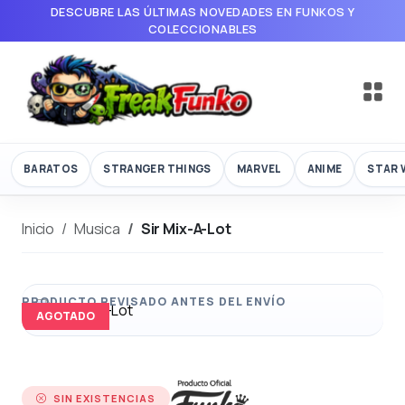
DESCUBRE LAS ÚLTIMAS NOVEDADES EN FUNKOS Y
COLECCIONABLES
BARATOS
STRANGER THINGS
MARVEL
ANIME
STAR 
Inicio
Musica
Sir Mix-A-Lot
AGOTADO
SIN EXISTENCIAS