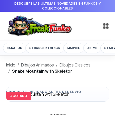
DESCUBRE LAS ÚLTIMAS NOVEDADES EN FUNKOS Y
COLECCIONABLES
BARATOS
STRANGER THINGS
MARVEL
ANIME
STAR 
Inicio
Dibujos Animados
Dibujos Clasicos
Snake Mountain with Skeletor
AGOTADO