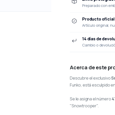
Preparado con emba
Producto oficial
Artículo original, n
14 días de devol
Cambio o devolución
Acerca de este pr
Descubre el exclusivo
S
Funko, está esculpido en 
Se le asigna el número
4
"Snowtrooper".