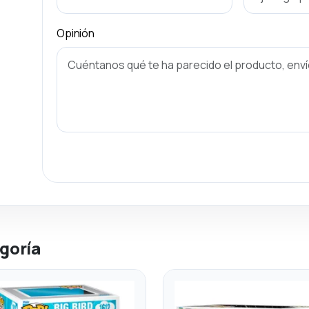
Opinión
goría