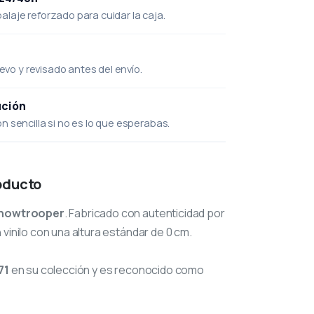
laje reforzado para cuidar la caja.
uevo y revisado antes del envío.
ución
 sencilla si no es lo que esperabas.
oducto
nowtrooper
. Fabricado con autenticidad por
vinilo con una altura estándar de 0 cm.
71
en su colección y es reconocido como