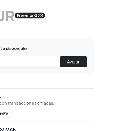
UR
Preventa -20%
té disponible
Avisar
L
con transacciones cifradas.
ayPal
 24/48h