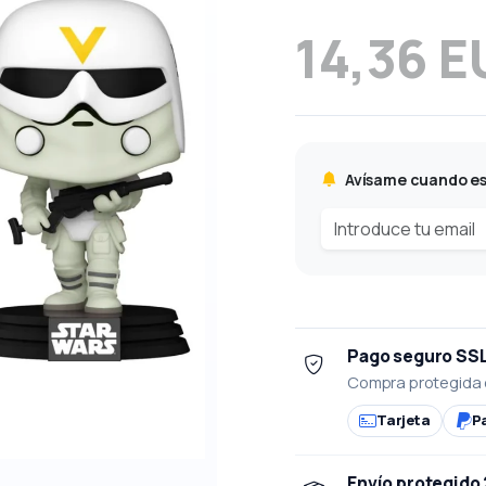
14,36 E
Avísame cuando es
Pago seguro SS
Compra protegida 
Tarjeta
P
Envío protegido