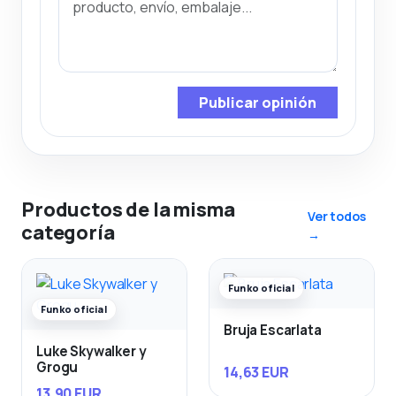
Publicar opinión
Productos de la misma
Ver todos
categoría
→
Funko oficial
Funko oficial
Bruja Escarlata
Luke Skywalker y
Grogu
14,63 EUR
13,90 EUR