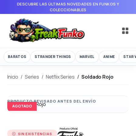
DESCUBRE LAS ÚLTIMAS NOVEDADES EN FUNKOS Y
COLECCIONABLES
BARATOS
STRANGER THINGS
MARVEL
ANIME
STAR 
Inicio
Series
Netflix Series
Soldado Rojo
AGOTADO
SIN EXISTENCIAS