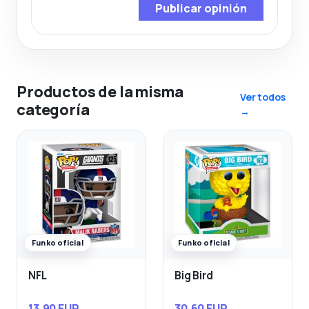
Publicar opinión
Productos de la misma
Ver todos
categoría
→
Funko oficial
Funko oficial
NFL
Big Bird
13,90 EUR
30,60 EUR