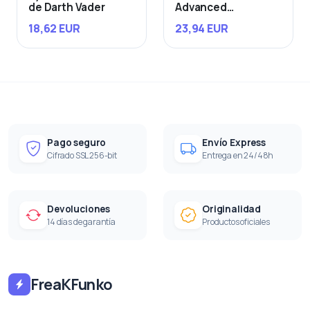
de Darth Vader
Advanced
Starfighter
18,62 EUR
23,94 EUR
Pago seguro
Envío Express
Cifrado SSL 256-bit
Entrega en 24/48h
Devoluciones
Originalidad
14 días de garantía
Productos oficiales
FreaKFunko