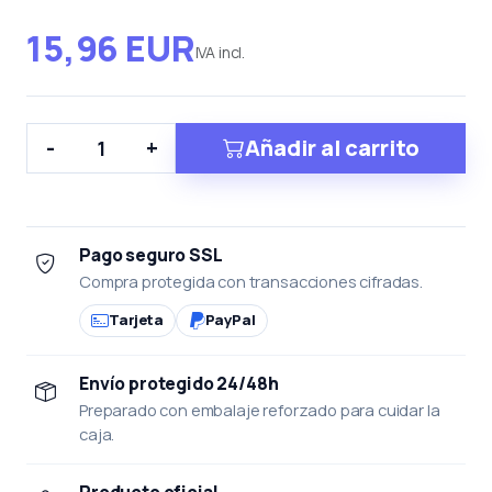
15,96 EUR
IVA incl.
Añadir al carrito
-
+
Pago seguro SSL
Compra protegida con transacciones cifradas.
Tarjeta
PayPal
Envío protegido 24/48h
Preparado con embalaje reforzado para cuidar la
caja.
Producto oficial