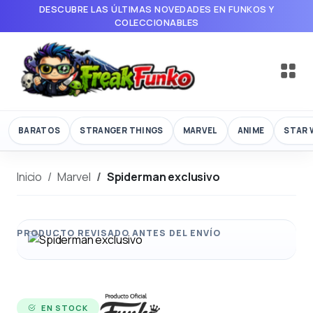
DESCUBRE LAS ÚLTIMAS NOVEDADES EN FUNKOS Y
COLECCIONABLES
BARATOS
STRANGER THINGS
MARVEL
ANIME
STAR 
Inicio
Marvel
Spiderman exclusivo
EN STOCK