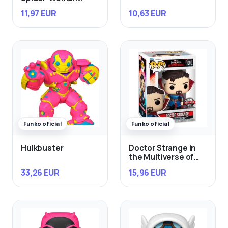
Mattie Franklin
11,97 EUR
10,63 EUR
Exclusivo
Funko oficial
Funko oficial
Hulkbuster
Doctor Strange in
the Multiverse of
Madness
33,26 EUR
15,96 EUR