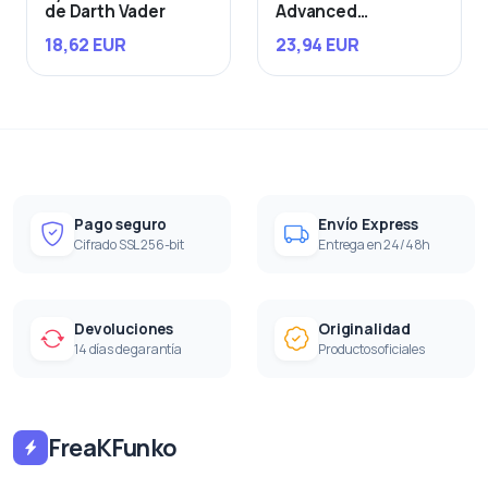
de Darth Vader
Advanced
Starfighter
18,62 EUR
23,94 EUR
Pago seguro
Envío Express
Cifrado SSL 256-bit
Entrega en 24/48h
Devoluciones
Originalidad
14 días de garantía
Productos oficiales
FreaKFunko