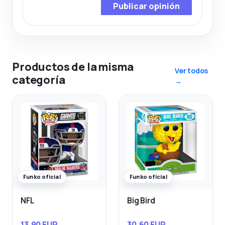
Publicar opinión
Productos de la misma
Ver todos
categoría
→
Funko oficial
Funko oficial
NFL
Big Bird
13,90 EUR
30,60 EUR