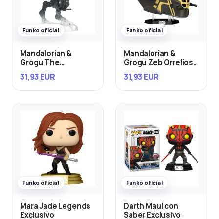
Funko oficial
Funko oficial
Mandalorian &
Mandalorian &
Grogu The
Grogu Zeb Orrelios
Mandalorian con
in the Razor Crest
31,93 EUR
31,93 EUR
Grogu in Imperial
Remnant AT-RT
Funko oficial
Funko oficial
Mara Jade Legends
Darth Maul con
Exclusivo
Saber Exclusivo