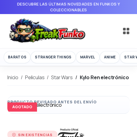
DESCUBRE LAS ÚLTIMAS NOVEDADES EN FUNKOS Y
COLECCIONABLES
BARATOS
STRANGER THINGS
MARVEL
ANIME
STAR 
Inicio
Peliculas
Star Wars
Kylo Ren electrónico
AGOTADO
SIN EXISTENCIAS