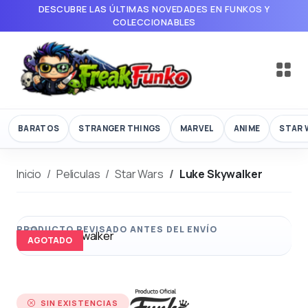
DESCUBRE LAS ÚLTIMAS NOVEDADES EN FUNKOS Y
COLECCIONABLES
BARATOS
STRANGER THINGS
MARVEL
ANIME
STAR 
Inicio
Peliculas
Star Wars
Luke Skywalker
AGOTADO
SIN EXISTENCIAS