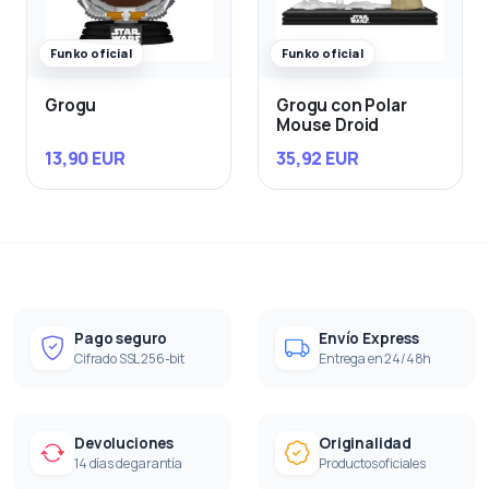
Funko oficial
Funko oficial
Grogu
Grogu con Polar
Mouse Droid
13,90 EUR
35,92 EUR
Pago seguro
Envío Express
Cifrado SSL 256-bit
Entrega en 24/48h
Devoluciones
Originalidad
14 días de garantía
Productos oficiales