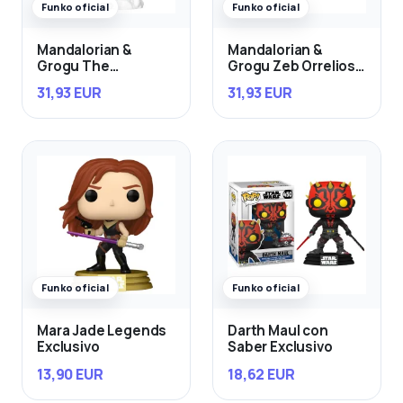
Funko oficial
Funko oficial
Mandalorian &
Mandalorian &
Grogu The
Grogu Zeb Orrelios
Mandalorian con
in the Razor Crest
31,93 EUR
31,93 EUR
Grogu in Imperial
Remnant AT-RT
Funko oficial
Funko oficial
Mara Jade Legends
Darth Maul con
Exclusivo
Saber Exclusivo
13,90 EUR
18,62 EUR