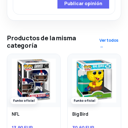
Publicar opinión
Productos de la misma
Ver todos
categoría
→
Funko oficial
Funko oficial
NFL
Big Bird
13,90 EUR
30,60 EUR