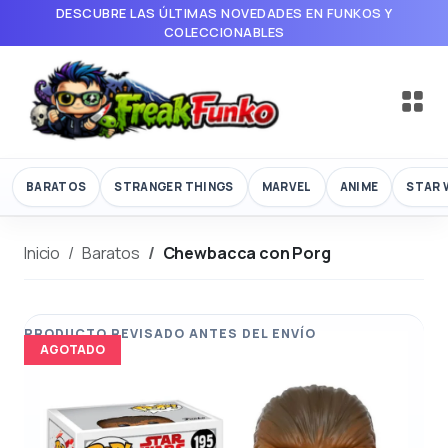
DESCUBRE LAS ÚLTIMAS NOVEDADES EN FUNKOS Y
COLECCIONABLES
BARATOS
STRANGER THINGS
MARVEL
ANIME
STAR 
Inicio
Baratos
Chewbacca con Porg
AGOTADO