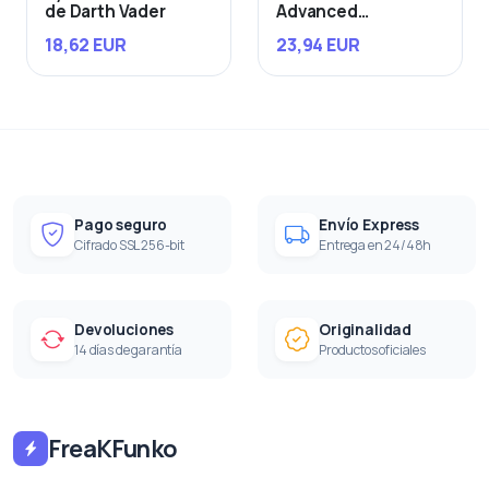
de Darth Vader
Advanced
Starfighter
18,62 EUR
23,94 EUR
Pago seguro
Envío Express
Cifrado SSL 256-bit
Entrega en 24/48h
Devoluciones
Originalidad
14 días de garantía
Productos oficiales
FreaKFunko