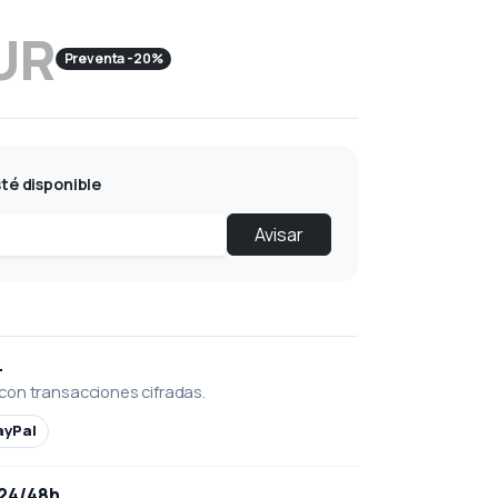
UR
Preventa -20%
té disponible
Avisar
L
con transacciones cifradas.
ayPal
 24/48h