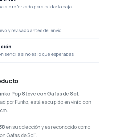
laje reforzado para cuidar la caja.
uevo y revisado antes del envío.
ución
 sencilla si no es lo que esperabas.
oducto
unko Pop Steve con Gafas de Sol
.
ad por Funko, está esculpido en vinilo con
 cm.
38
en su colección y es reconocido como
on Gafas de Sol".