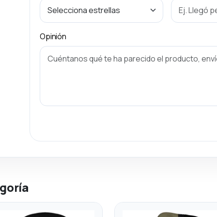
Opinión
goría