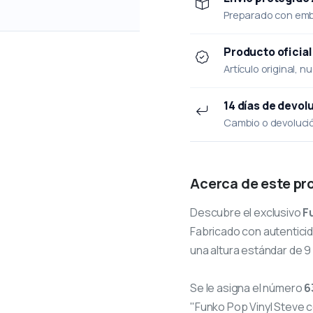
Preparado con emba
Producto oficial
Artículo original, n
14 días de devol
Cambio o devolución
Acerca de este pr
Descubre el exclusivo
F
Fabricado con autenticid
una altura estándar de 9
Se le asigna el número
6
"Funko Pop Vinyl Steve c