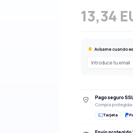
13,34 E
Avísame cuando es
Pago seguro SS
Compra protegida 
Tarjeta
P
Envío protegido