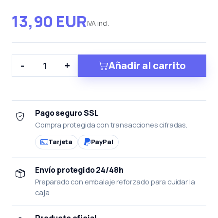
13,90 EUR
IVA incl.
Añadir al carrito
-
+
Pago seguro SSL
Compra protegida con transacciones cifradas.
Tarjeta
PayPal
Envío protegido 24/48h
Preparado con embalaje reforzado para cuidar la
caja.
Producto oficial