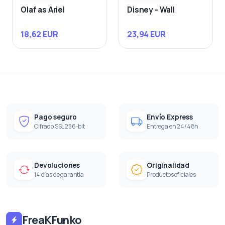
Olaf as Ariel
Disney - Wall
18,62 EUR
23,94 EUR
Pago seguro
Envío Express
Cifrado SSL 256-bit
Entrega en 24/48h
Devoluciones
Originalidad
14 días de garantía
Productos oficiales
FreaKFunko