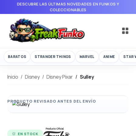
DESCUBRE LAS ÚLTIMAS NOVEDADES EN FUNKOS Y
COLECCIONABLES
BARATOS
STRANGER THINGS
MARVEL
ANIME
STAR 
Inicio
Disney
Disney Pixar
Sulley
EN STOCK