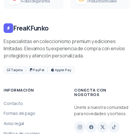
14 días de garantía
Productos oficiales
FreaKFunko
Especialistas en coleccionismo premium y ediciones
limitadas. Elevamos tu experiencia de compra con envíos
protegidos y atención personalizada.
Tarjeta
PayPal
Apple Pay
INFORMACIÓN
CONECTA CON
NOSOTROS
Contacto
Únete a nuestra comunidad
Formas de pago
para novedades y sorteos.
Aviso legal
Política de cookies