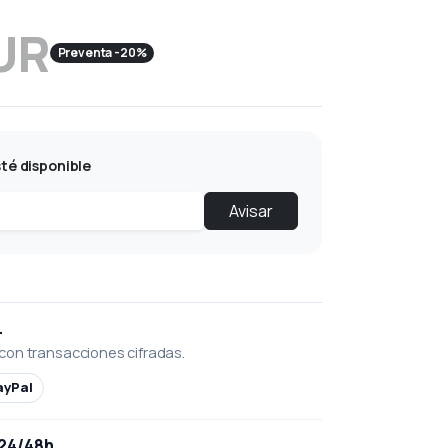
UR
Preventa -20%
té disponible
Avisar
L
con transacciones cifradas.
ayPal
 24/48h