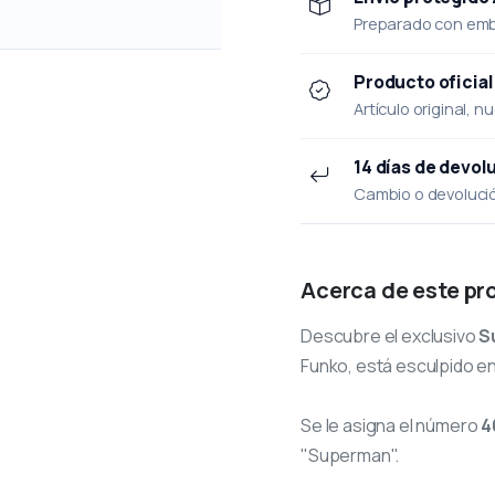
Preparado con emba
Producto oficial
Artículo original, n
14 días de devol
Cambio o devolución
Acerca de este pr
Descubre el exclusivo
S
Funko, está esculpido en 
Se le asigna el número
4
"Superman".