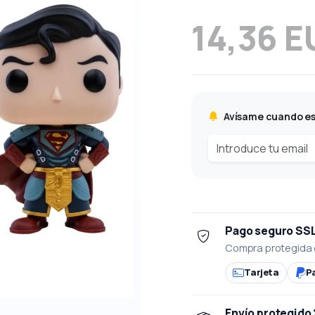
14,36 E
Avísame cuando es
Pago seguro SS
Compra protegida 
Tarjeta
P
Envío protegido