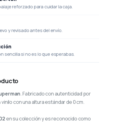
laje reforzado para cuidar la caja.
uevo y revisado antes del envío.
ución
 sencilla si no es lo que esperabas.
oducto
uperman
. Fabricado con autenticidad por
vinilo con una altura estándar de 0 cm.
02
en su colección y es reconocido como