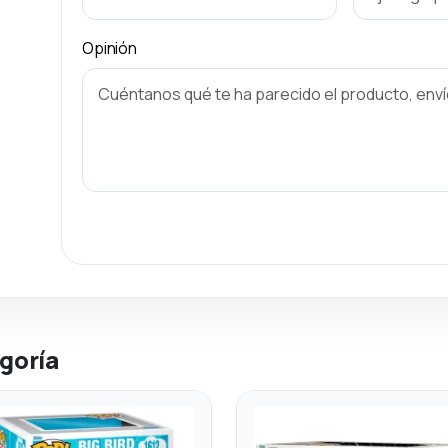
Opinión
goría