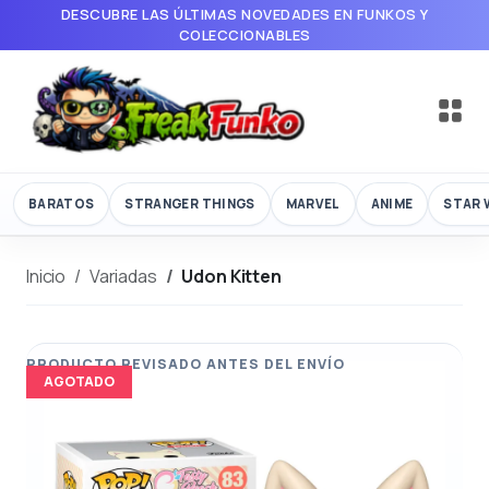
DESCUBRE LAS ÚLTIMAS NOVEDADES EN FUNKOS Y
COLECCIONABLES
BARATOS
STRANGER THINGS
MARVEL
ANIME
STAR 
Inicio
Variadas
Udon Kitten
AGOTADO