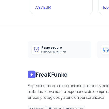
7,97 EUR
6,6
Pago seguro
Cifrado SSL 256-bit
FreaKFunko
Especialistas en coleccionismo premium y edi
limitadas. Elevamos tu experiencia de compra 
envíos protegidos y atención personalizada.
Tarjeta
PayPal
Apple Pay