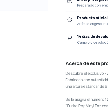
Preparado con emba
Producto oficial
Artículo original, n
14 días de devol
Cambio o devolución
Acerca de este pr
Descubre el exclusivo
F
Fabricado con autenticid
una altura estándar de 9
Se le asigna el número
1
"Funko Pop Vinyl Taz c