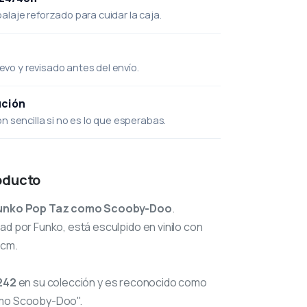
laje reforzado para cuidar la caja.
uevo y revisado antes del envío.
ución
 sencilla si no es lo que esperabas.
oducto
unko Pop Taz como Scooby-Doo
.
ad por Funko, está esculpido en vinilo con
 cm.
242
en su colección y es reconocido como
omo Scooby-Doo".