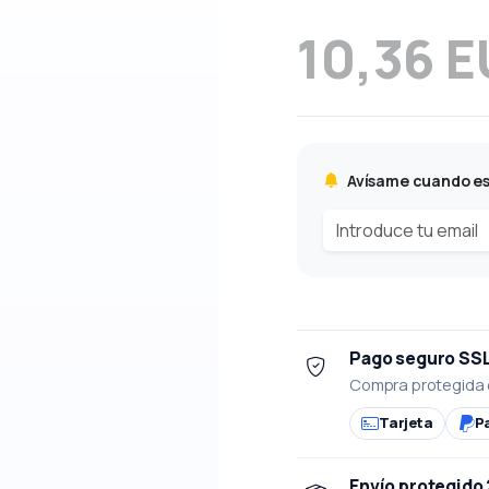
10,36 
Avísame cuando es
Pago seguro SS
Compra protegida 
Tarjeta
P
Envío protegido