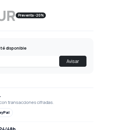
EUR
Preventa -20%
té disponible
Avisar
L
con transacciones cifradas.
ayPal
 24/48h