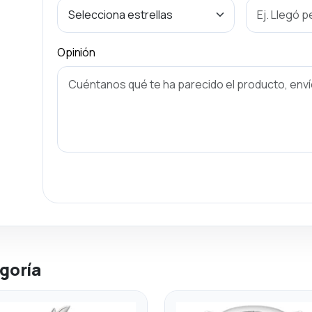
Opinión
goría