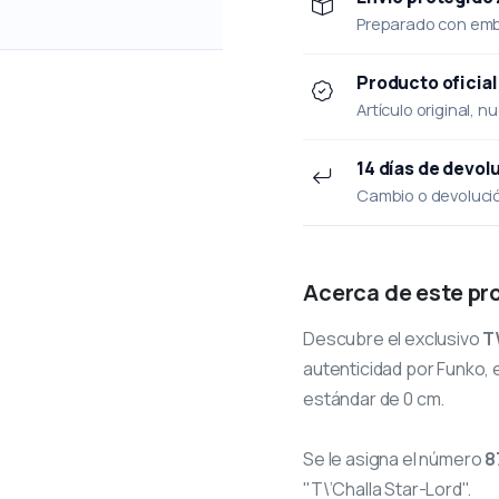
Preparado con emba
Producto oficial
Artículo original, n
14 días de devol
Cambio o devolución
Acerca de este pr
Descubre el exclusivo
T
autenticidad por Funko, e
estándar de 0 cm.
Se le asigna el número
8
"T\’Challa Star-Lord".