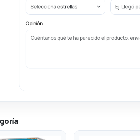
Opinión
goría