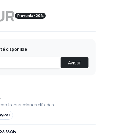
UR
Preventa -20%
té disponible
Avisar
L
con transacciones cifradas.
ayPal
 24/48h