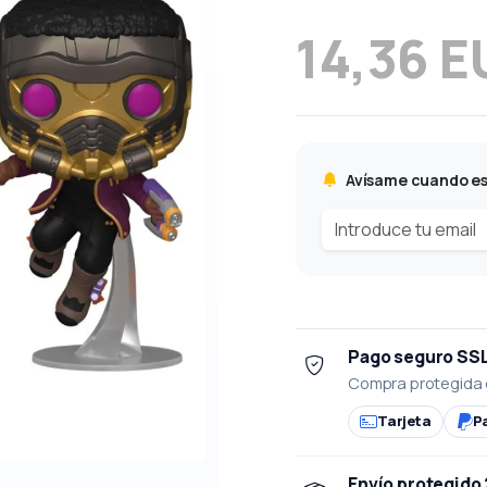
14,36 E
Avísame cuando es
Pago seguro SS
Compra protegida 
Tarjeta
P
Envío protegido