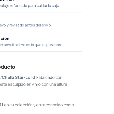
laje reforzado para cuidar la caja.
uevo y revisado antes del envío.
ución
 sencilla si no es lo que esperabas.
oducto
\’Challa Star-Lord
. Fabricado con
stá esculpido en vinilo con una altura
71
en su colección y es reconocido como