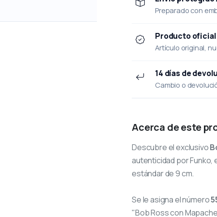
Preparado con emba
Producto oficial
Artículo original, n
14 días de devol
Cambio o devolución
Acerca de este pr
Descubre el exclusivo
B
autenticidad por Funko, e
estándar de 9 cm.
Se le asigna el número
5
"Bob Ross con Mapache