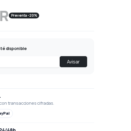
UR
Preventa -20%
té disponible
Avisar
L
con transacciones cifradas.
ayPal
 24/48h