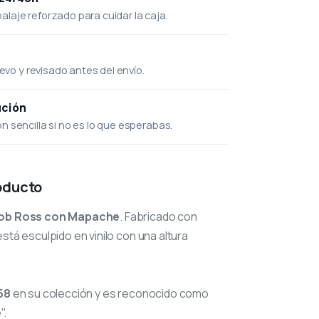
laje reforzado para cuidar la caja.
uevo y revisado antes del envío.
ución
 sencilla si no es lo que esperabas.
oducto
ob Ross con Mapache
. Fabricado con
stá esculpido en vinilo con una altura
58
en su colección y es reconocido como
".