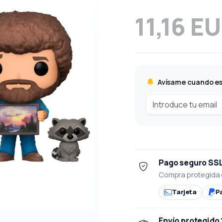
11,16 E
Avísame cuando es
Pago seguro SS
Compra protegida 
Tarjeta
P
Envío protegido