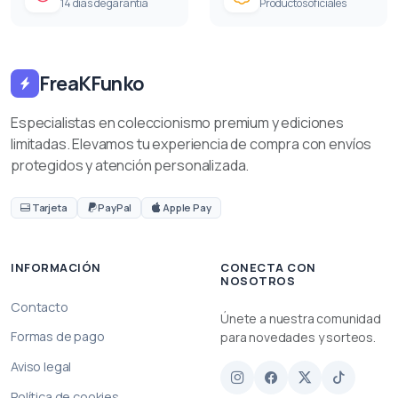
14 días de garantía
Productos oficiales
FreaKFunko
Especialistas en coleccionismo premium y ediciones
limitadas. Elevamos tu experiencia de compra con envíos
protegidos y atención personalizada.
Tarjeta
PayPal
Apple Pay
INFORMACIÓN
CONECTA CON
NOSOTROS
Contacto
Únete a nuestra comunidad
Formas de pago
para novedades y sorteos.
Aviso legal
Política de cookies