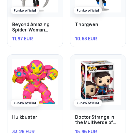
Funko oficial
Funko oficial
Beyond Amazing
Thorgwen
Spider-Woman
Mattie Franklin
11,97 EUR
10,63 EUR
Exclusivo
Funko oficial
Funko oficial
Hulkbuster
Doctor Strange in
the Multiverse of
Madness
33,26 EUR
15,96 EUR