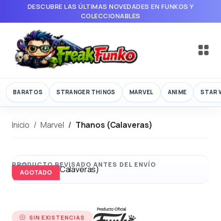
DESCUBRE LAS ÚLTIMAS NOVEDADES EN FUNKOS Y
COLECCIONABLES
BARATOS
STRANGER THINGS
MARVEL
ANIME
STAR 
Inicio
Marvel
Thanos (Calaveras)
AGOTADO
SIN EXISTENCIAS