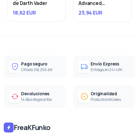
de Darth Vader
Advanced
Starfighter
18,62 EUR
23,94 EUR
Pago seguro
Envío Express
Cifrado SSL 256-bit
Entrega en 24/48h
Devoluciones
Originalidad
14 días de garantía
Productos oficiales
FreaKFunko