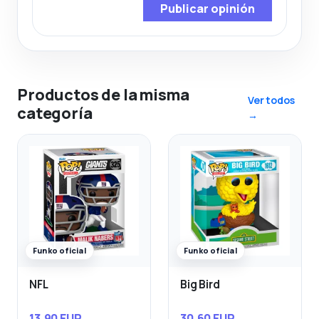
Publicar opinión
Productos de la misma
Ver todos
categoría
→
Funko oficial
Funko oficial
NFL
Big Bird
13,90 EUR
30,60 EUR