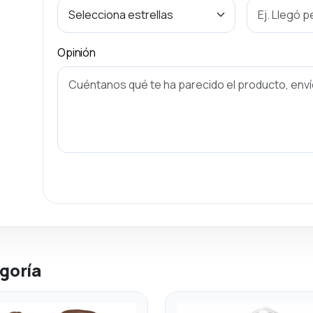
Opinión
goría