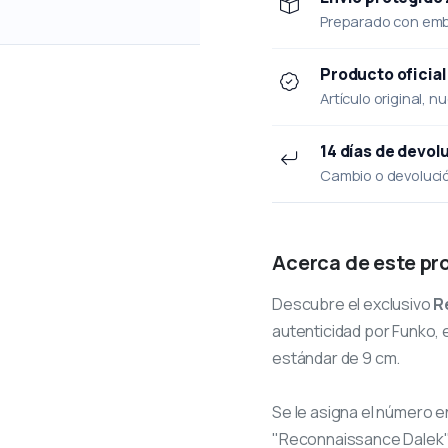
Preparado con emba
Producto oficial
Artículo original, n
14 días de devol
Cambio o devolución
Acerca de este pr
Descubre el exclusivo
R
autenticidad por Funko, e
estándar de 9 cm.
Se le asigna el número
e
"Reconnaissance Dalek"