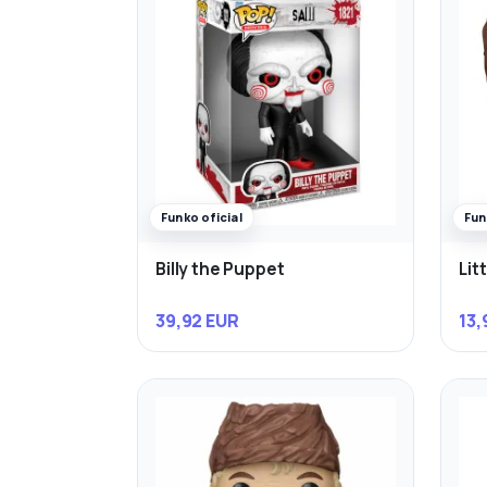
Funko oficial
Fun
Billy the Puppet
Litt
39,92 EUR
13,