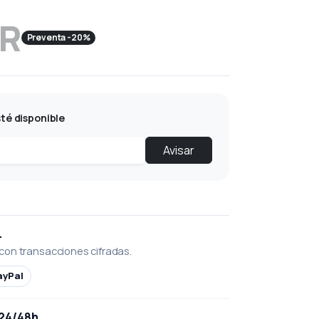
UR
Preventa -20%
té disponible
Avisar
L
con transacciones cifradas.
ayPal
 24/48h