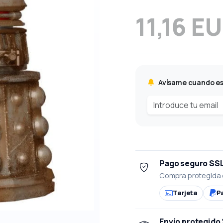
11,16 E
Avísame cuando es
Pago seguro SS
Compra protegida 
Tarjeta
P
Envío protegido