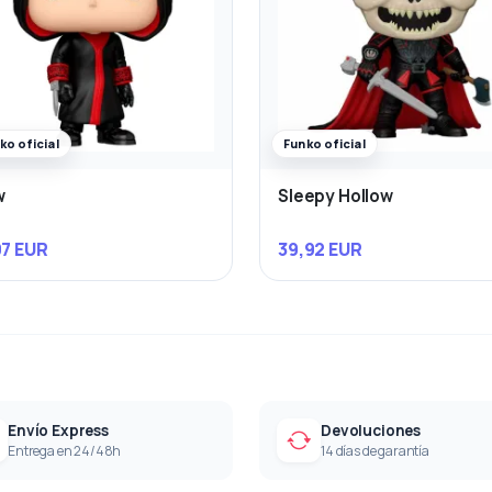
ko oficial
Funko oficial
w
Sleepy Hollow
97 EUR
39,92 EUR
Envío Express
Devoluciones
Entrega en 24/48h
14 días de garantía