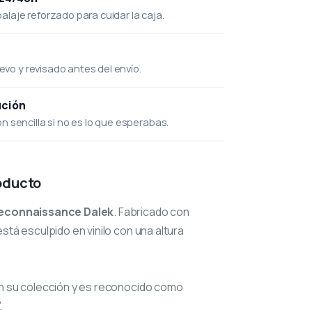
laje reforzado para cuidar la caja.
uevo y revisado antes del envío.
ución
 sencilla si no es lo que esperabas.
oducto
econnaissance Dalek
. Fabricado con
stá esculpido en vinilo con una altura
n su colección y es reconocido como
.