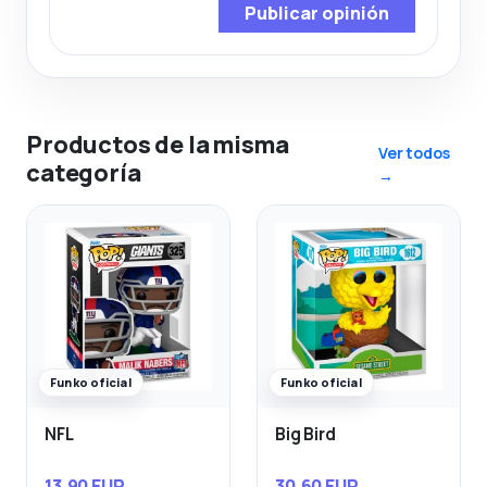
Publicar opinión
Productos de la misma
Ver todos
categoría
→
Funko oficial
Funko oficial
NFL
Big Bird
13,90 EUR
30,60 EUR