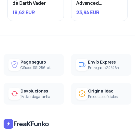
de Darth Vader
Advanced
Starfighter
18,62 EUR
23,94 EUR
Pago seguro
Envío Express
Cifrado SSL 256-bit
Entrega en 24/48h
Devoluciones
Originalidad
14 días de garantía
Productos oficiales
FreaKFunko